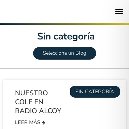
Sin categoría
Selecciona un Blog
La
comunidad
educativa
del
Nuestro
SIN CATEGORÍA
NUESTRO
colegio
mejor
COLE EN
San
proyecto
RADIO ALCOY
Roque os
eres TÚ . .
LEER MÁS
invita a la
. . . Pinta