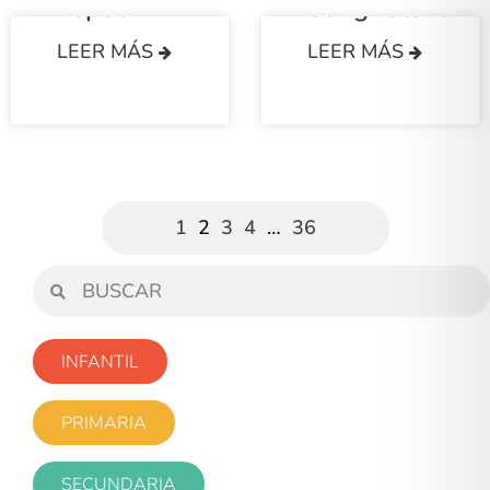
Espot
SangValentí
LEER MÁS
LEER MÁS
SECUNDARIA
1
2
3
4
…
36
INFANTIL
PRIMARIA
SECUNDARIA