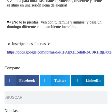
💃 Zumba para todas las edades: ¡Muévete, diviértete y siente
el ritmo en una sesión llena de alegría!
📢 ¡No te lo pierdas! Ven con tu familia y amigos, y pasa un
domingo diferente en un ambiente increíble.
🔹 Inscripciones abiertas 🔹
https://docs.google.com/forms/d/e/1FAIpQLSdidRbU0KHtf
Comparte
Facebook
Twitter
LinkedIn
Noticias